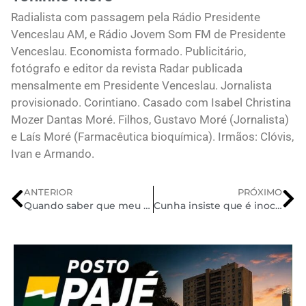
Radialista com passagem pela Rádio Presidente
Venceslau AM, e Rádio Jovem Som FM de Presidente
Venceslau. Economista formado. Publicitário,
fotógrafo e editor da revista Radar publicada
mensalmente em Presidente Venceslau. Jornalista
provisionado. Corintiano. Casado com Isabel Christina
Mozer Dantas Moré. Filhos, Gustavo Moré (Jornalista)
e Laís Moré (Farmacêutica bioquímica). Irmãos: Clóvis,
Ivan e Armando.
ANTERIOR
PRÓXIMO
Quando saber que meu filho (a) precisa de um Psicólogo?
Cunha insiste que é inocente e também quer ação da Lava Jato na Justiça Eleitoral