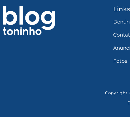
Links
Denún
Conta
Anunc
Fotos
Copyright ©
D