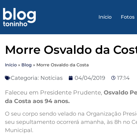
Início
Fotos
Morre Osvaldo da Cos
Início
»
Blog
»
Morre Osvaldo da Costa
Categoria:
Notícias
04/04/2019
17:14
Faleceu em Presidente Prudente,
Osvaldo Pe
da Costa aos 94 anos.
O seu corpo sendo velado na Organização Presi
seu sepultamento ocorrerá amanha, às 8h no C
Municipal.