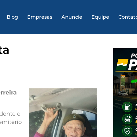
Blog
Empresas
Anuncie
Equipe
Contat
ta
rreira
dente e
emitério