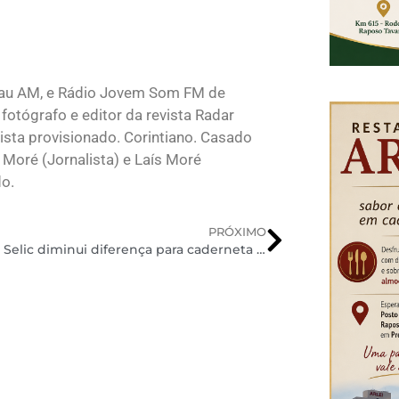
lau AM, e Rádio Jovem Som FM de
fotógrafo e editor da revista Radar
sta provisionado. Corintiano. Casado
 Moré (Jornalista) e Laís Moré
do.
PRÓXIMO
Tesouro Selic diminui diferença para caderneta de poupança no curto prazo