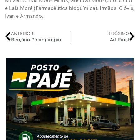
Mozer Dantas Moré. Filhos, Gustavo Moré (Jornalista)
e Laís Moré (Farmacêutica bioquímica). Irmãos: Clóvis,
Ivan e Armando.
ANTERIOR
PRÓXIMO
Berçário Pirlimpimpim
Art Final