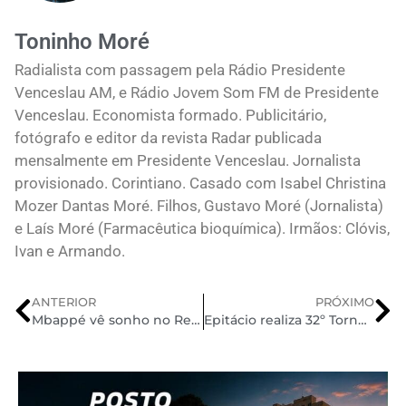
Toninho Moré
Radialista com passagem pela Rádio Presidente
Venceslau AM, e Rádio Jovem Som FM de Presidente
Venceslau. Economista formado. Publicitário,
fotógrafo e editor da revista Radar publicada
mensalmente em Presidente Venceslau. Jornalista
provisionado. Corintiano. Casado com Isabel Christina
Mozer Dantas Moré. Filhos, Gustavo Moré (Jornalista)
e Laís Moré (Farmacêutica bioquímica). Irmãos: Clóvis,
Ivan e Armando.
ANTERIOR
PRÓXIMO
Mbappé vê sonho no Real Madrid virar pesadelo e recebe críticas por começo ruim no clube
Epitácio realiza 32º Torneio de Pesca Amadora ao Tucunaré