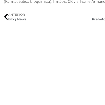
(Farmacêutica bioquímica). Irmãos: Clóvis, Ivan e Arman
ANTERIOR
Blog News