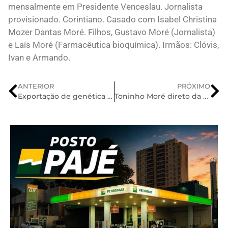
mensalmente em Presidente Venceslau. Jornalista
provisionado. Corintiano. Casado com Isabel Christina
Mozer Dantas Moré. Filhos, Gustavo Moré (Jornalista)
e Laís Moré (Farmacêutica bioquímica). Irmãos: Clóvis,
Ivan e Armando.
ANTERIOR
PRÓXIMO
Exportação de genética avícola cresce 2,8% em volume em 2024; receita cai 0,8%
Toninho Moré direto da redação