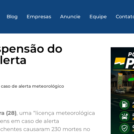
Blog
Empresas
Anuncie
Equipe
Contat
spensão do
lerta
caso de alerta meteorológico
a (28)
, uma “licença meteorológica
gens em caso de alerta
nchentes causaram 230 mortes no