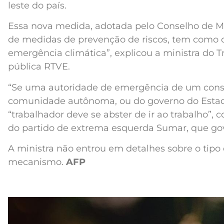
leste do país.
Essa nova medida, adotada pelo Conselho de M
de medidas de prevenção de riscos, tem como o
emergência climática”, explicou a ministra do Tr
pública RTVE.
“Se uma autoridade de emergência de um cons
comunidade autônoma, ou do governo do Estado,
“trabalhador deve se abster de ir ao trabalho”, 
do partido de extrema esquerda Sumar, que gove
A ministra não entrou em detalhes sobre o tipo 
mecanismo.
AFP