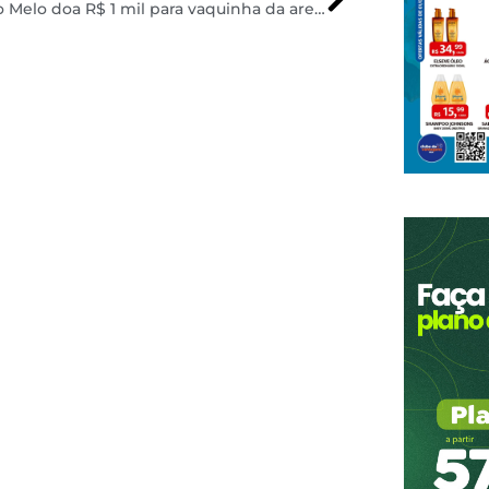
Augusto Melo doa R$ 1 mil para vaquinha da arena corintiana e web reage: ‘Mais pobre que eu’