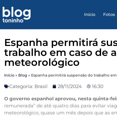
Início
Fotos
Espanha permitirá su
trabalho em caso de a
meteorológico
Início
»
Blog
»
Espanha permitirá suspensão do trabalho em 
Categoria:
Brasil
28/11/2024
16:30
O governo espanhol aprovou, nesta quinta-feir
remunerada” de até quatro dias para evitar via
meteorológico, quase um mês depois que as e