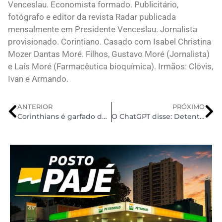
Venceslau. Economista formado. Publicitário,
fotógrafo e editor da revista Radar publicada
mensalmente em Presidente Venceslau. Jornalista
provisionado. Corintiano. Casado com Isabel Christina
Mozer Dantas Moré. Filhos, Gustavo Moré (Jornalista)
e Laís Moré (Farmacêutica bioquímica). Irmãos: Clóvis,
Ivan e Armando.
ANTERIOR
PRÓXIMO
Corinthians é garfado de novo no Brasileirão
O ChatGPT disse: Detento é morto por colegas de cela em Centro de Detenção Provisória de Pacaembu