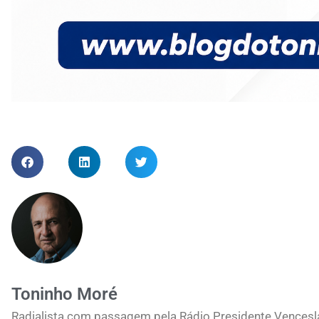
Toninho Moré
Radialista com passagem pela Rádio Presidente Vences