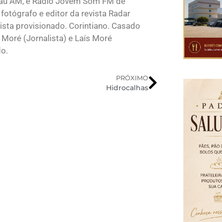
lau AM, e Rádio Jovem Som FM de
fotógrafo e editor da revista Radar
sta provisionado. Corintiano. Casado
 Moré (Jornalista) e Laís Moré
do.
PRÓXIMO
Hidrocalhas