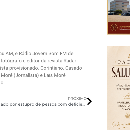
lau AM, e Rádio Jovem Som FM de
fotógrafo e editor da revista Radar
sta provisionado. Corintiano. Casado
 Moré (Jornalista) e Laís Moré
do.
PRÓXIMO
Condenado por estupro de pessoa com deficiência no MS é capturado pelo 8º Baep em Rancharia