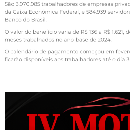
São 3.970.985 trabalhadores de empresas privad
da Caixa Econômica Federal, e 584.939 servidor
Banco do Brasil.
O valor do benefício varia de R$ 136 a R$ 1.621
meses trabalhados no ano-base de 2024.
O calendário de pagamento começou em fevereir
ficarão disponíveis aos trabalhadores até o dia