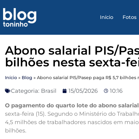
Início
Fotos
Abono salarial PIS/Pa
bilhões nesta sexta-fe
Início
»
Blog
»
Abono salarial PIS/Pasep paga R$ 5,7 bilhões n
Categoria:
Brasil
15/05/2026
10:16
O pagamento do quarto lote do abono salarial
sexta-feira (15). Segundo o Ministério do Traba
4,5 milhões de trabalhadores nascidos em maio 
bilhões.