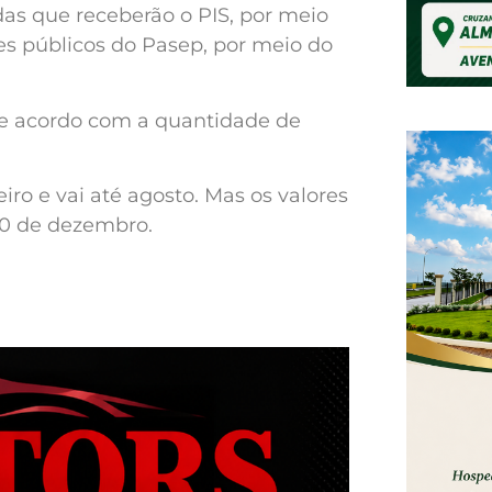
as que receberão o PIS, por meio
es públicos do Pasep, por meio do
, de acordo com a quantidade de
o e vai até agosto. Mas os valores
 30 de dezembro.