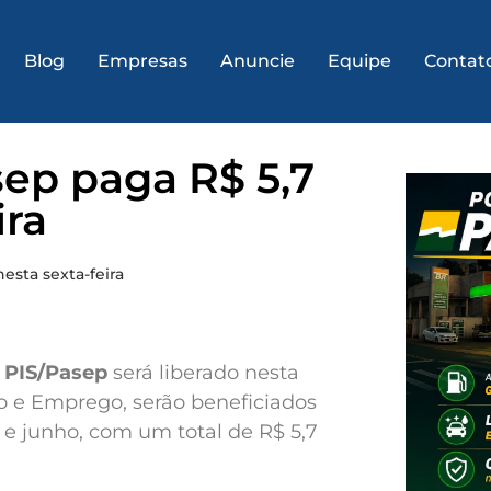
Blog
Empresas
Anuncie
Equipe
Contat
sep paga R$ 5,7
ira
esta sexta-feira
 PIS/Pasep
será liberado nesta
lho e Emprego, serão beneficiados
e junho, com um total de R$ 5,7