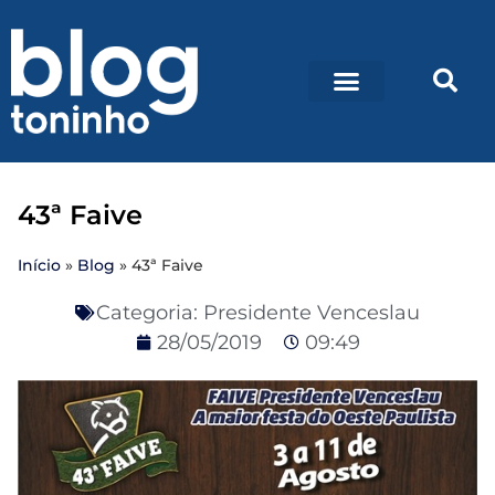
43ª Faive
Início
»
Blog
»
43ª Faive
Categoria:
Presidente Venceslau
28/05/2019
09:49