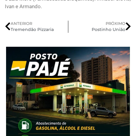
Ivan e Armando.
ANTERIOR
PRÓXIMO
Tremendão Pizzaria
Postinho União