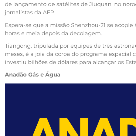
de lançamento de satélites de Jiuquan, no nor
jornalistas da AFP.
Espera-se que a missão Shenzhou-21 se acople à
horas e meia depois da decolagem.
Tiangong, tripulada por equipes de três astron
meses, é a joia da coroa do programa espacial c
investiu bilhões de dólares para alcançar os Es
Anadão Gás e Água