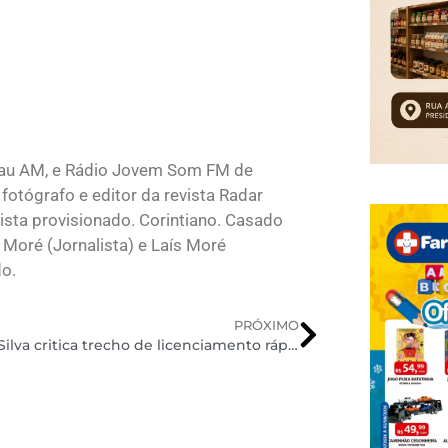
lau AM, e Rádio Jovem Som FM de
fotógrafo e editor da revista Radar
sta provisionado. Corintiano. Casado
 Moré (Jornalista) e Laís Moré
do.
PRÓXIMO
Marina Silva critica trecho de licenciamento rápido para hidrelétricas em MP do setor elétrico