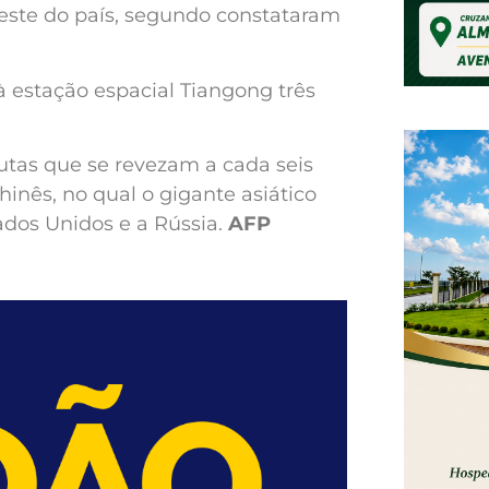
oeste do país, segundo constataram
 estação espacial Tiangong três
autas que se revezam a cada seis
hinês, no qual o gigante asiático
tados Unidos e a Rússia.
AFP