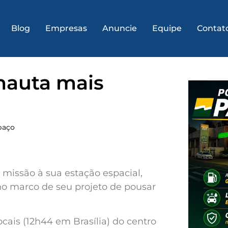
Blog
Empresas
Anuncie
Equipe
Contat
nauta mais
paço
missão à sua estação espacial,
no marco de seu projeto de pousar
ais (12h44 em Brasília) do centro