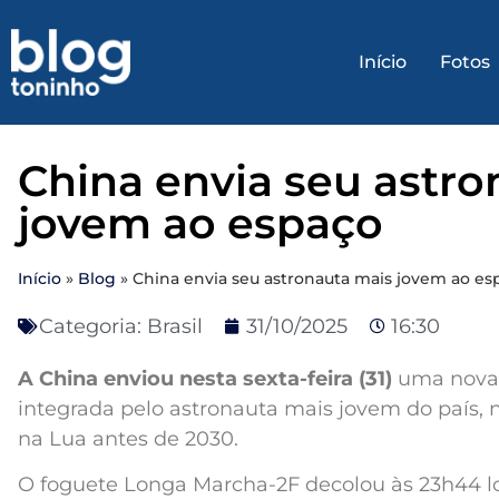
Início
Fotos
China envia seu astro
jovem ao espaço
Início
»
Blog
»
China envia seu astronauta mais jovem ao es
Categoria:
Brasil
31/10/2025
16:30
A China enviou nesta sexta-feira (31)
uma nova 
integrada pelo astronauta mais jovem do país, 
na Lua antes de 2030.
O foguete Longa Marcha-2F decolou às 23h44 loc