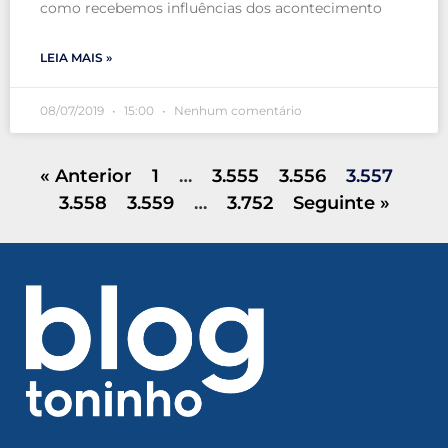
como recebemos influências dos acontecimento
LEIA MAIS »
08/07/2019
15:00
Nenhum comentário
« Anterior
1
…
3.555
3.556
3.557
3.558
3.559
…
3.752
Seguinte »