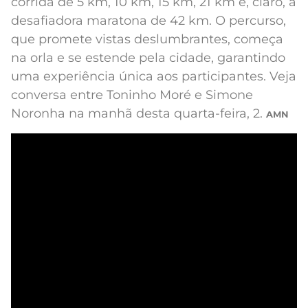
corrida de 5 km, 10 km, 15 km, 21 km e, claro, a
desafiadora maratona de 42 km. O percurso,
que promete vistas deslumbrantes, começa
na orla e se estende pela cidade, garantindo
uma experiência única aos participantes. Veja
conversa entre Toninho Moré e Simone
Noronha na manhã desta quarta-feira, 2.
AMN