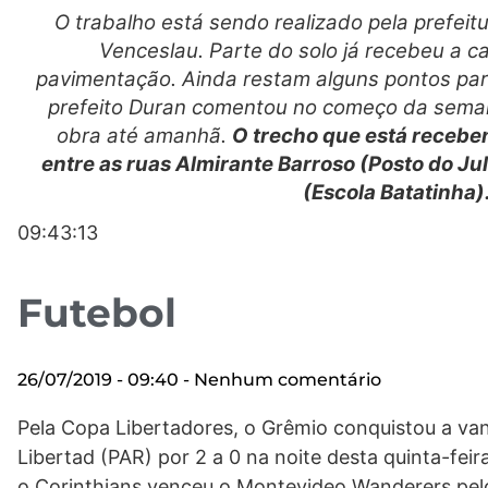
O trabalho está sendo realizado pela prefeit
Venceslau. Parte do solo já recebeu a 
pavimentação. Ainda restam alguns pontos par
prefeito Duran comentou no começo da seman
obra até amanhã.
O trecho que está recebe
entre as ruas Almirante Barroso (Posto do Ju
(Escola Batatinha)
09:43:13
Futebol
26/07/2019
09:40
Nenhum comentário
Pela Copa Libertadores, o Grêmio conquistou a van
Libertad (PAR) por 2 a 0 na noite desta quinta-fei
o Corinthians venceu o Montevideo Wanderers pelo