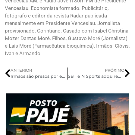
Venceslau AM, e Rádio Jovem Som FM de Presidente
Venceslau. Economista formado. Publicitário,
fotógrafo e editor da revista Radar publicada
mensalmente em Presidente Venceslau. Jornalista
provisionado. Corintiano. Casado com Isabel Christina
Mozer Dantas Moré. Filhos, Gustavo Moré (Jornalista)
e Laís Moré (Farmacêutica bioquímica). Irmãos: Clóvis,
Ivan e Armando.
ANTERIOR
PRÓXIMO
Irmãos são presos por envolvimento em tentativa de assassinato ocorrida em bar de PP
SBT e N Sports adquirem direitos e transmitirão a Copa do Mundo de 2026