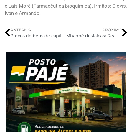
e Laís Moré (Farmacêutica bioquímica). Irmãos: Clóvis,
Ivan e Armando.
ANTERIOR
PRÓXIMO
Preços de bens de capital sobem 1,40% no IPP de dezembro, afirma IBGE
Mbappé desfalcará Real Madrid na Copa do Rei por lesão na panturrilha