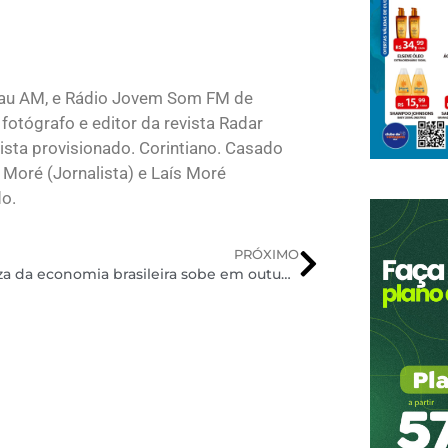
lau AM, e Rádio Jovem Som FM de
fotógrafo e editor da revista Radar
sta provisionado. Corintiano. Casado
 Moré (Jornalista) e Laís Moré
do.
PRÓXIMO
Incerteza da economia brasileira sobe em outubro, aponta FGV