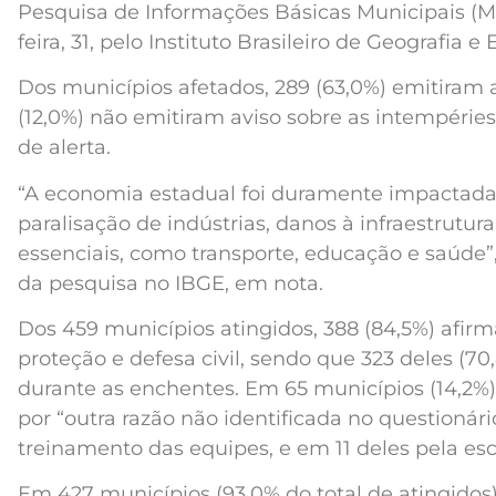
Pesquisa de Informações Básicas Municipais (Mu
feira, 31, pelo Instituto Brasileiro de Geografia e 
Dos municípios afetados, 289 (63,0%) emitiram a
(12,0%) não emitiram aviso sobre as intempéries
de alerta.
“A economia estadual foi duramente impactada, 
paralisação de indústrias, danos à infraestrutur
essenciais, como transporte, educação e saúde”,
da pesquisa no IBGE, em nota.
Dos 459 municípios atingidos, 388 (84,5%) afir
proteção e defesa civil, sendo que 323 deles (7
durante as enchentes. Em 65 municípios (14,2%)
por “outra razão não identificada no questionário
treinamento das equipes, e em 11 deles pela esc
Em 427 municípios (93,0% do total de atingidos