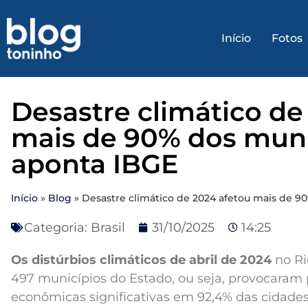
Início
Fotos
Desastre climático de
mais de 90% dos muni
aponta IBGE
Início
»
Blog
»
Desastre climático de 2024 afetou mais de 9
Categoria:
Brasil
31/10/2025
14:25
Os distúrbios climáticos de abril de 2024
no Ri
497 municípios do Estado, ou seja, provocaram
econômicas significativas em 92,4% das cidade