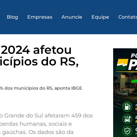
Blog
Empresas
Anuncie
Equipe
Contat
 2024 afetou
cípios do RS,
0% dos municípios do RS, aponta IBGE
o Grande do Sul afetaram 459 dos
 perdas humanas, sociais e
s gaúchas. Os dados são da