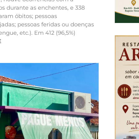
s durante as enchentes, e 338
raram óbitos; pessoas
jadas; pessoas feridas ou doenças
ngue, etc.). Em 412 (96,5%)
E