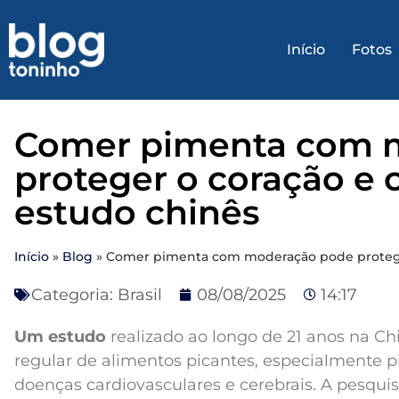
Início
Fotos
Comer pimenta com 
proteger o coração e o
estudo chinês
Início
»
Blog
»
Comer pimenta com moderação pode proteger 
Categoria:
Brasil
08/08/2025
14:17
Um estudo
realizado ao longo de 21 anos na C
regular de alimentos picantes, especialmente p
doenças cardiovasculares e cerebrais. A pesquis