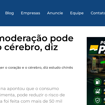
Blog
Empresas
Anuncie
Equipe
Contat
moderação pode
 cérebro, diz
o coração e o cérebro, diz estudo chinês
hina apontou que o consumo
imenta, pode reduzir o risco de
a foi feita com mais de 50 mil