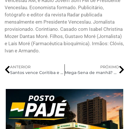
Venceslau AM, e Rádio Jovem Som FM de Presidente
Venceslau. Economista formado. Publicitário,
fotógrafo e editor da revista Radar publicada
mensalmente em Presidente Venceslau. Jornalista
provisionado. Corintiano. Casado com Isabel Christina
Mozer Dantas Moré. Filhos, Gustavo Moré (Jornalista)
e Laís Moré (Farmacêutica bioquímica). Irmãos: Clóvis,
Ivan e Armando.
ANTERIOR
PRÓXIMO
Santos vence Coritiba e segue na Copa do Brasil
Mega-Sena de manhã? Sorteio especial de 200 milhões que não acumula terá horário diferente do habitual